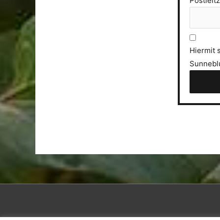
Postleit
Hiermit 
Sunneblu