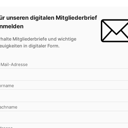
ür unseren digitalen Mitgliederbrief
nmelden
rhalte Mitgliederbriefe und wichtige
euigkeiten in digitaler Form.
-Mail-Adresse
orname
achname