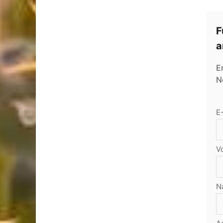
F
a
E
N
E
V
N