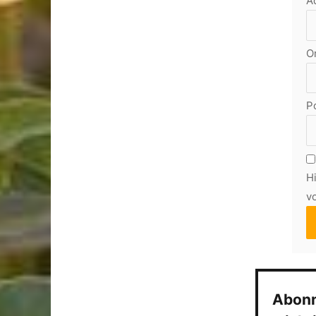
A
O
Po
H
v
Abonn